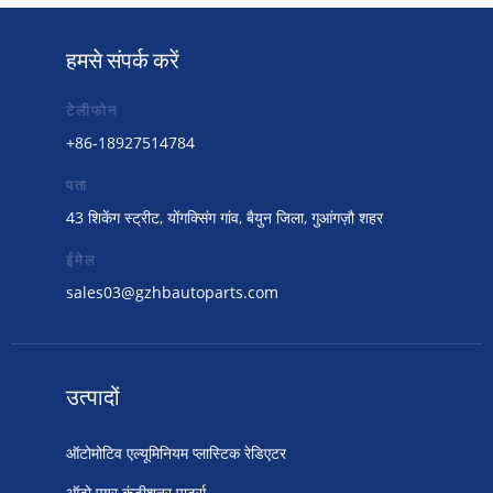
हमसे संपर्क करें
टेलीफोन
+86-18927514784
पता
43 शिकेंग स्ट्रीट, योंगक्सिंग गांव, बैयुन जिला, गुआंगज़ौ शहर
ईमेल
sales03@gzhbautoparts.com
उत्पादों
ऑटोमोटिव एल्यूमिनियम प्लास्टिक रेडिएटर
ऑटो एयर कंडीशनर पार्ट्स