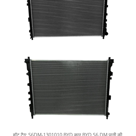
हॉट टैग: S6DM-1301010 BYD कार BYD S6 DM पानी की