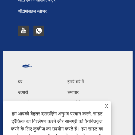
ऑटोमोबाइल ब्लोअर
घर
हमारे बारे में
उत्पादों
समाचार
डाउनलोड करना
जांच भेजें
X
हम आपको बेहतर ब्राउज़िंग अनुभव प्रदान करने, साइट
हमसे संपर्क करें
ट्रैफ़िक का विश्लेषण करने और सामग्री को वैयक्तिकृत
करने के लिए कुकीज़ का उपयोग करते हैं। इस साइट का
कॉपीराइट © 2023 गुआंगज़ौ हनबो ऑटोमोटिव पार्ट्स कं, लिमिटेड -