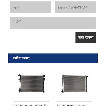
संबंधित उत्पाद
1301010एम01 चांगान सीएस75 रेडिएटर
S1010300311 चांगान CS35 रेडिएटर