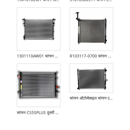
1301110AW01 चांगान CS55 रेडिएटर
R103117-0700 चांगान CX70 रेडिएटर
चांगान ऑटोमोबाइल चांगान एल्स्विन वी7 रेडिएटर पानी की टंकी
चांगान CS55PLUS दूसरी पीढ़ी 1.5T रेडिएटर