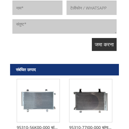
संबंधित उत्पाद
95310-56K00-000 चांगान सुजुकी तियान्यू कंडेनसर
95310-77J00-000 चांगान सुजुकी स्विफ्ट कंडेनसर