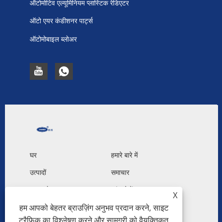
ऑटोमोटिव एल्यूमिनियम प्लास्टिक रेडिएटर
ऑटो एयर कंडीशनर पार्ट्स
ऑटोमोबाइल ब्लोअर
घर
हमारे बारे में
उत्पादों
समाचार
डाउनलोड करना
जांच भेजें
X
हम आपको बेहतर ब्राउज़िंग अनुभव प्रदान करने, साइट
हमसे संपर्क करें
ट्रैफ़िक का विश्लेषण करने और सामग्री को वैयक्तिकृत