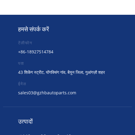
हमसे संपर्क करें
टेलीफोन
+86-18927514784
पता
43 शिकेंग स्ट्रीट, योंगक्सिंग गांव, बैयुन जिला, गुआंगज़ौ शहर
ईमेल
sales03@gzhbautoparts.com
उत्पादों