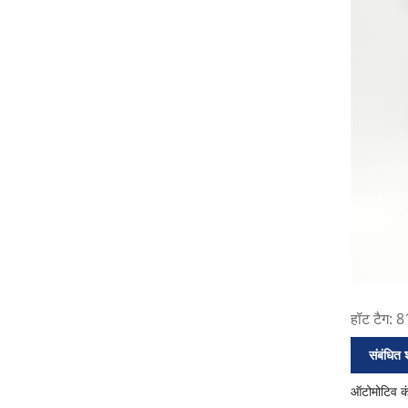
हॉट टैग: 8
संबंधित श
ऑटोमोटिव क