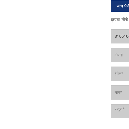
जांच भेजे
कृपया नीचे 