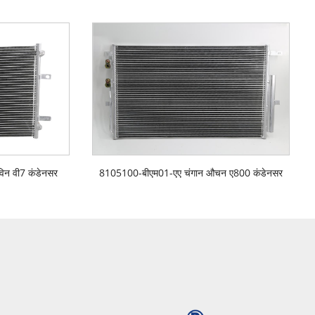
िन वी7 कंडेनसर
8105100-बीएम01-एए चंगान औचन ए800 कंडेनसर