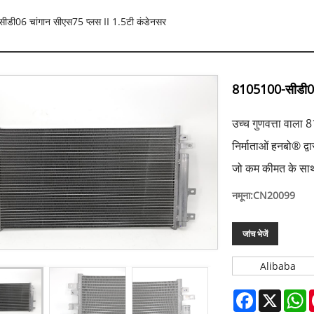
ी06 चांगान सीएस75 प्लस II 1.5टी कंडेनसर
8105100-सीडी06 
उच्च गुणवत्ता वाला
निर्माताओं हनबो® द्
जो कम कीमत के साथ 
नमूना:CN20099
जांच भेजें
Alibaba
Facebook
X
W