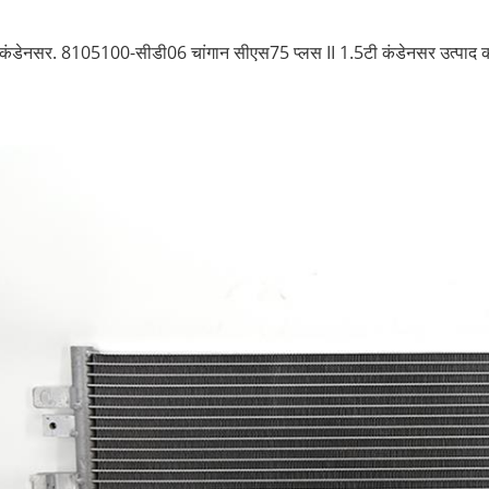
कंडेनसर. 8105100-सीडी06 चांगान सीएस75 प्लस II 1.5टी कंडेनसर उत्पाद की स्थ