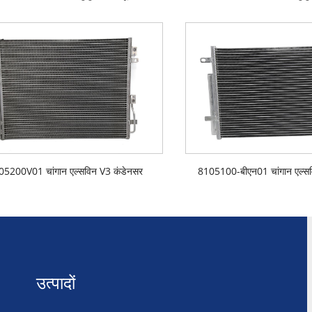
05200V01 चांगान एल्सविन V3 कंडेनसर
8105100-बीएन01 चांगान एल्सव
उत्पादों