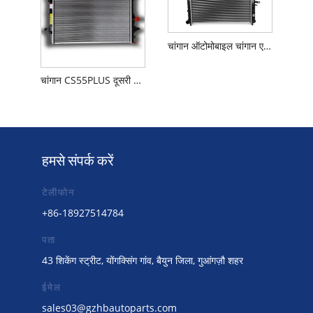
चांगान ऑटोमोबाइल चांगान एल्स्विन वी7 रेडिएटर पानी की टंकी
चांगान CS55PLUS दूसरी पीढ़ी 1.5T रेडिएटर
हमसे संपर्क करें
टेलीफोन
+86-18927514784
पता
43 शिकेंग स्ट्रीट, योंगक्सिंग गांव, बैयुन जिला, गुआंगज़ौ शहर
ईमेल
sales03@gzhbautoparts.com