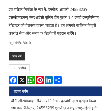
एक पेशेवर निर्माता के रूप में, हैनबो® आपको 24553239
एसजीएमडब्ल्यू एसएआईसी वूलिंग होंग गुआंग 1.4 एमटी एल्यूमिनियम
रेडिएटर की पेशकश करना चाहता है। हम आपको सर्वोत्तम बिक्री
उपरांत सेवा और समय पर डिलीवरी प्रदान करेंगे।
नमूना:HB13010
जांच भेजें
Alibaba
Facebook
X
WhatsApp
Pinterest
LinkedIn
Share
उत्पाद वर्णन
चीनी ऑटोमोबाइल रेडिएटर निर्माता - हनबो® द्वारा प्रदान किया
गया कार रेडिएटर, 24553239 एसजीएमडब्ल्यू एसएआईसी वूलिंग